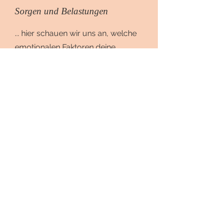
Sorgen und Belastungen
... hier schauen wir uns an, welche
emotionalen Faktoren deine
Schlafqualität beeinflussen und wie
wir sowohl Einschlafen, als auch
Durchschlafen unterstützen können.
Schlafprobleme
ganzheitlich
angehen
Nimm gerne
Kontakt
zu mir auf,