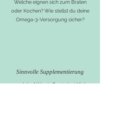
Welche eignen sich zum Braten
oder Kochen? Wie stellst du deine
Omega-3-Versorgung sicher?
Sinnvolle Supplementierung
...welche Nährstoffe sind wirklich
sinnvoll? Wie erkennst du die
Qualität der Präparate? Welche
Präparate müssen z.B. mit Öl
eingenommen werden, um
überhaupt wirken zu können?